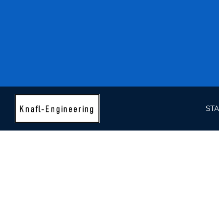
STA
DOWNLOADS
Vorlagen für Skizzen